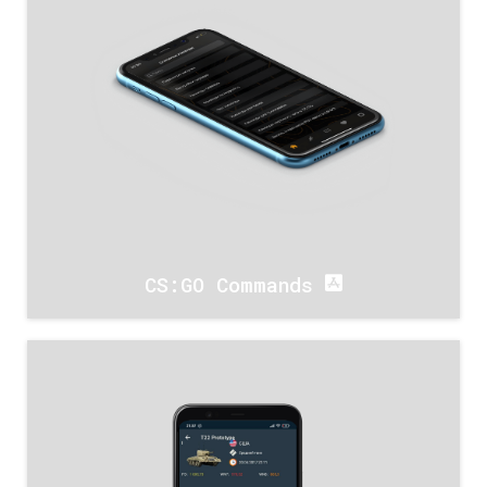
CS:GO Command‪s‬